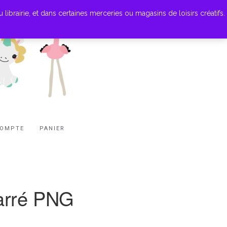
ibrairie, et dans certaines merceries ou magasins de loisirs créatifs.
COMPTE
PANIER
arré PNG