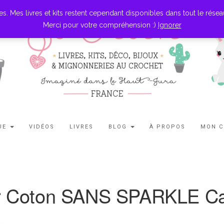
es livres et kits restent cependant disponibles dans tout le réseau l
Merci pour votre compréhension :)
Ignorer
UE
VIDÉOS
LIVRES
BLOG
À PROPOS
MON 
r Coton SANS SPARKLE C