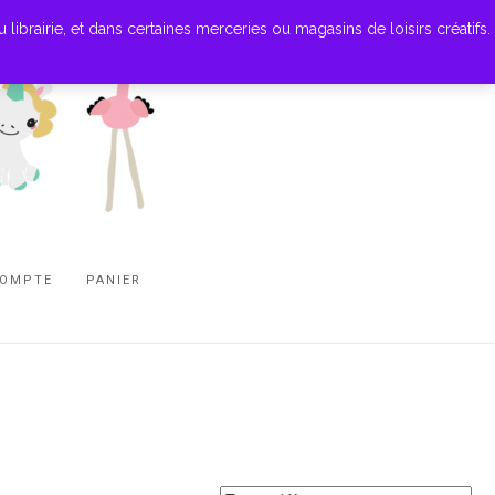
ibrairie, et dans certaines merceries ou magasins de loisirs créatifs.
COMPTE
PANIER