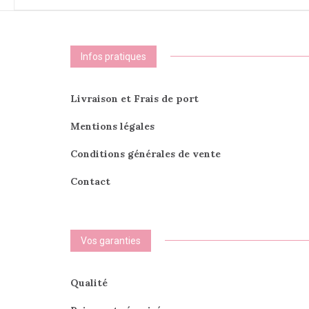
options
peuvent
être
choisies
Infos pratiques
sur
la
page
Livraison et Frais de port
du
produit
Mentions légales
Conditions générales de vente
Contact
Vos garanties
Qualité