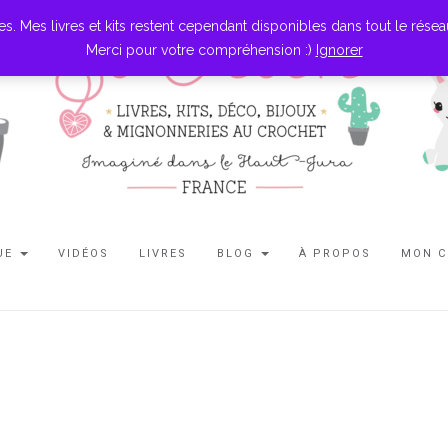
es livres et kits restent cependant disponibles dans tout le réseau l
Merci pour votre compréhension :)
Ignorer
UE
VIDÉOS
LIVRES
BLOG
À PROPOS
MON 