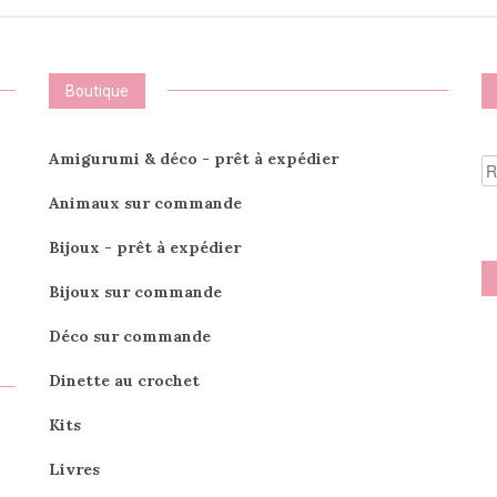
options
peuvent
être
choisies
Boutique
sur
la
page
R
Amigurumi & déco - prêt à expédier
du
po
produit
Animaux sur commande
Bijoux - prêt à expédier
Bijoux sur commande
Déco sur commande
Dinette au crochet
Kits
Livres