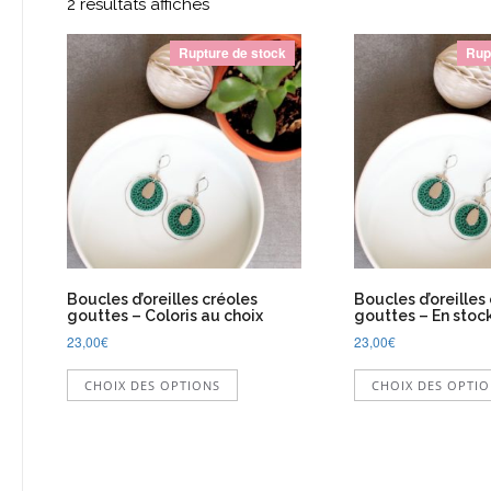
2 résultats affichés
Rupture de stock
Rup
Boucles d’oreilles créoles
Boucles d’oreilles
gouttes – Coloris au choix
gouttes – En stoc
23,00
€
23,00
€
Ce
CHOIX DES OPTIONS
CHOIX DES OPTI
produit
a
plusieurs
variations.
Les