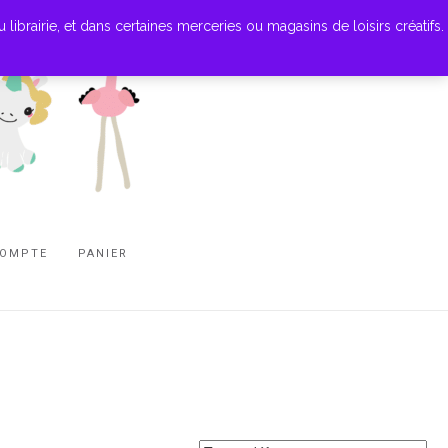
ibrairie, et dans certaines merceries ou magasins de loisirs créatifs.
COMPTE
PANIER