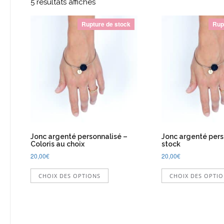
5 résultats affichés
Rupture de stock
Rup
Jonc argenté personnalisé –
Jonc argenté pers
Coloris au choix
stock
20,00
€
20,00
€
Ce
CHOIX DES OPTIONS
CHOIX DES OPTI
produit
a
plusieurs
variations.
Les