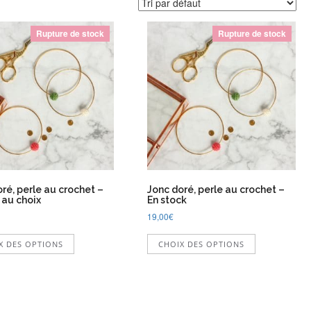
Rupture de stock
Rupture de stock
ré, perle au crochet –
Jonc doré, perle au crochet –
 au choix
En stock
19,00
€
Ce
Ce
X DES OPTIONS
CHOIX DES OPTIONS
produit
produit
a
a
plusieurs
plusieurs
variations.
variations.
Les
Les