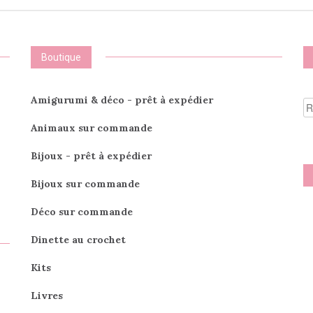
options
peuvent
peuvent
être
être
choisies
choisies
sur
Boutique
sur
la
la
page
page
du
R
Amigurumi & déco - prêt à expédier
du
produit
po
produit
Animaux sur commande
Bijoux - prêt à expédier
Bijoux sur commande
Déco sur commande
Dinette au crochet
Kits
Livres