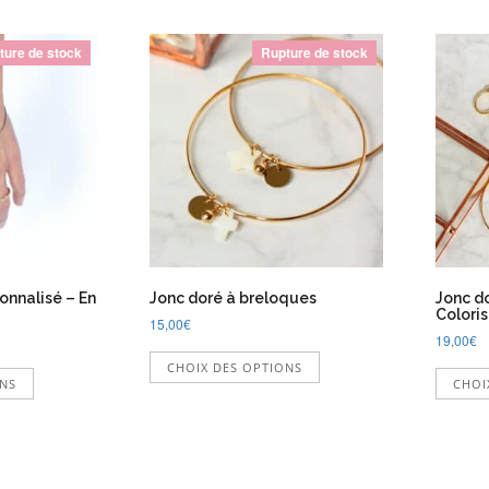
ture de stock
Rupture de stock
onnalisé – En
Jonc doré à breloques
Jonc do
Coloris
15,00
€
19,00
€
Ce
Ce
CHOIX DES OPTIONS
produit
ONS
CHOI
produit
a
a
plusieurs
plusieurs
variations.
variations.
Les
Les
options