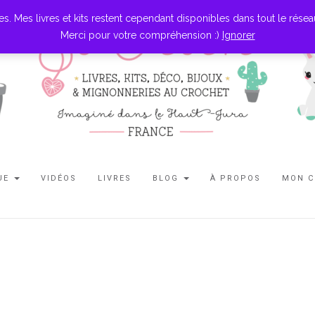
es livres et kits restent cependant disponibles dans tout le réseau l
Merci pour votre compréhension :)
Ignorer
UE
VIDÉOS
LIVRES
BLOG
À PROPOS
MON 