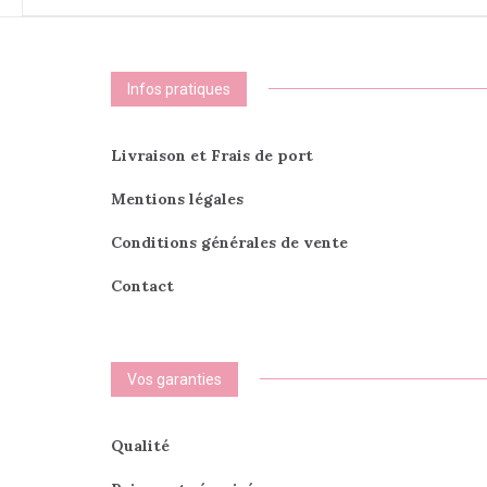
options
peuvent
être
choisies
Infos pratiques
sur
la
page
Livraison et Frais de port
du
produit
Mentions légales
Conditions générales de vente
Contact
Vos garanties
Qualité