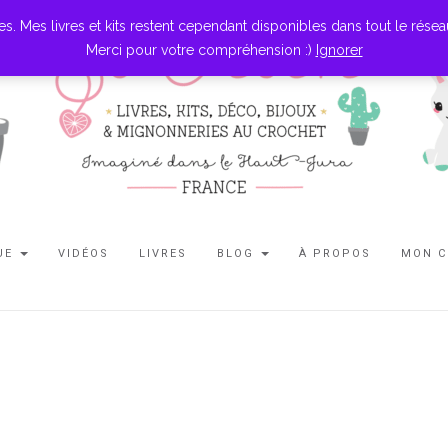
es livres et kits restent cependant disponibles dans tout le réseau l
Merci pour votre compréhension :)
Ignorer
UE
VIDÉOS
LIVRES
BLOG
À PROPOS
MON 