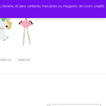
ibrairie, et dans certaines merceries ou magasins de loisirs créatifs.
COMPTE
PANIER