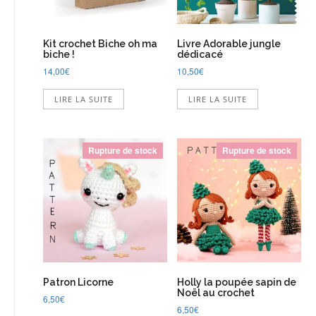
Kit crochet Biche oh ma
Livre Adorable jungle
biche !
dédicacé
14,00
€
10,50
€
LIRE LA SUITE
LIRE LA SUITE
Rupture de stock
Rupture de stock
Patron Licorne
Holly la poupée sapin de
Noël au crochet
6,50
€
6,50
€