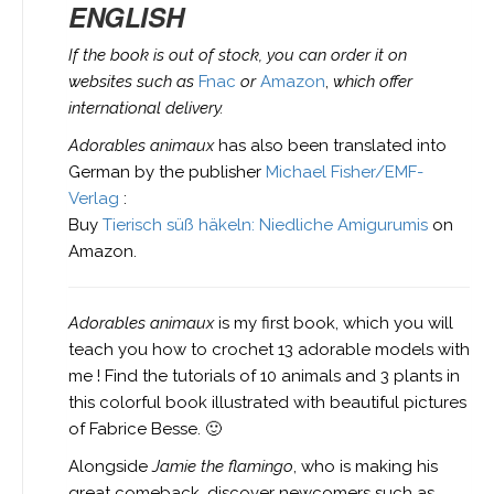
ENGLISH
If the book is out of stock, you can order it on
websites such as
Fnac
or
Amazon
,
which offer
international delivery.
Adorables animaux
has also been translated into
German by the publisher
Michael Fisher/EMF-
Verlag
:
Buy
Tierisch süß häkeln: Niedliche Amigurumis
on
Amazon.
Adorables animaux
is my first book, which you will
teach you how to crochet 13 adorable models with
me ! Find the tutorials of 10 animals and 3 plants in
this colorful book illustrated with beautiful pictures
of Fabrice Besse. 🙂
Alongside
Jamie the flamingo
, who is making his
great comeback, discover newcomers such as