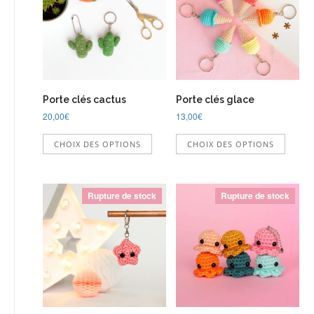
Porte clés cactus
Porte clés glace
20,00
€
13,00
€
Ce
Ce
CHOIX DES OPTIONS
CHOIX DES OPTIONS
produit
produi
a
a
plusieurs
plusie
variations.
variati
Rupture de stock
Rupture de stock
Les
Les
options
option
peuvent
peuve
être
être
choisies
choisi
sur
sur
la
la
page
page