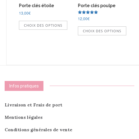
du
du
Porte clés étoile
Porte clés poulpe
produit
produi
13,00
€
12,00
€
Note
Ce
5.00
Ce
CHOIX DES OPTIONS
produit
sur 5
CHOIX DES OPTIONS
produi
a
a
plusieurs
plusie
variations.
variati
Les
Les
options
option
peuvent
peuve
être
être
choisies
choisi
sur
Infos pratiques
sur
la
la
page
page
du
Livraison et Frais de port
du
produit
produi
Mentions légales
Conditions générales de vente