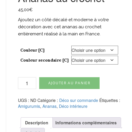
45,00
€
Ajoutez un côté décalé et moderne à votre
décoration avec cet ananas au crochet
entièrement réalisé à la main en France.
Couleur [C]
Couleur secondaire [C]
quantité
AJOUTER AU PANIER
de
Ananas
au
UGS :
ND
Catégorie :
Déco sur commande
Étiquettes :
crochet
Amigurumis
,
Ananas
,
Déco intérieure
Description
Informations complémentaires