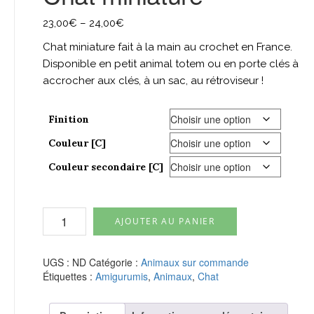
23,00
€
–
24,00
€
Chat miniature fait à la main au crochet en France.
Disponible en petit animal totem ou en porte clés à
accrocher aux clés, à un sac, au rétroviseur !
Finition
Couleur [C]
Couleur secondaire [C]
quantité
AJOUTER AU PANIER
de
Chat
miniature
UGS :
ND
Catégorie :
Animaux sur commande
Étiquettes :
Amigurumis
,
Animaux
,
Chat