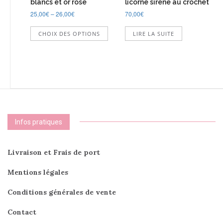
blancs et or rose
licorne sirène au crochet
25,00
€
–
26,00
€
70,00
€
Ce
CHOIX DES OPTIONS
LIRE LA SUITE
produit
a
plusieurs
variations.
Les
options
peuvent
être
choisies
Infos pratiques
sur
la
page
Livraison et Frais de port
du
produit
Mentions légales
Conditions générales de vente
Contact