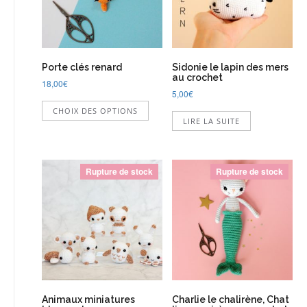
Porte clés renard
Sidonie le lapin des mers
au crochet
18,00
€
5,00
€
Ce
CHOIX DES OPTIONS
produit
LIRE LA SUITE
a
plusieurs
variations.
Les
Rupture de stock
Rupture de stock
options
peuvent
être
choisies
sur
la
page
du
produit
Animaux miniatures
Charlie le chalirène, Chat