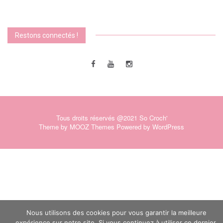
Restons connectés !
Tous droits réservés @2021 So Croch'
Theme by
MOOZ Themes
Powered by
WordPress
Nous utilisons des cookies pour vous garantir la meilleure
expérience sur notre site. Si vous continuez à utiliser ce dernier,