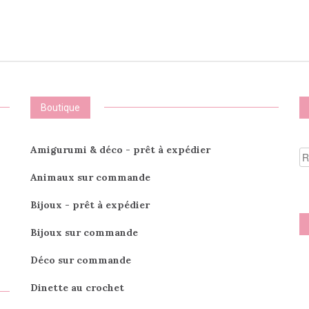
plusieurs
plus
variations.
vari
Les
Les
options
opti
peuvent
peu
être
être
choisies
choi
sur
sur
Boutique
la
la
page
pag
du
du
R
Amigurumi & déco - prêt à expédier
produit
prod
po
Animaux sur commande
Bijoux - prêt à expédier
Bijoux sur commande
Déco sur commande
Dinette au crochet