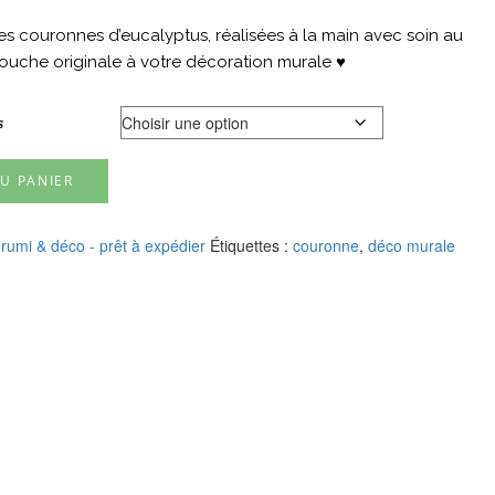
es couronnes d’eucalyptus, réalisées à la main avec soin au
touche originale à votre décoration murale ♥
s
U PANIER
rumi & déco - prêt à expédier
Étiquettes :
couronne
,
déco murale