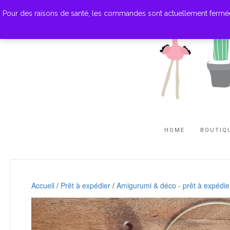
Pour des raisons de santé, les commandes sont actuellement fermées. M
HOME
BOUTIQ
Accueil
/
Prêt à expédier
/
Amigurumi & déco - prêt à expédie