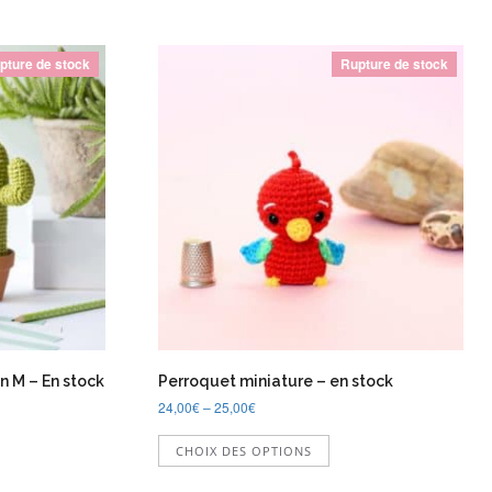
pture de stock
Rupture de stock
n M – En stock
Perroquet miniature – en stock
24,00
€
–
25,00
€
Ce
CHOIX DES OPTIONS
uit
produit
a