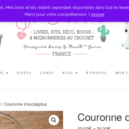
es livres et kits restent cependant disponibles dans tout le réseau l
Merci pour votre compréhension :)
Ignorer
UE
VIDÉOS
LIVRES
BLOG
À PROPOS
MON 
r
/ Couronne d’eucalyptus
Couronne d
30,00
€
–
35,00
€