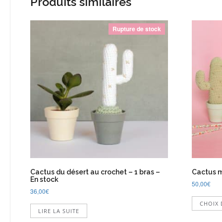
Produits similaires
Rupture de stock
Cactus du désert au crochet – 1 bras –
Cactus m
En stock
50,00
€
36,00
€
CHOIX 
LIRE LA SUITE