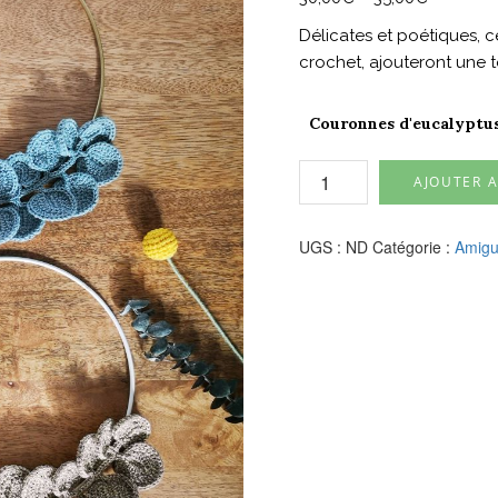
Délicates et poétiques, c
crochet, ajouteront une 
Couronnes d'eucalyptu
quantité
AJOUTER A
de
Couronne
d'eucalyptus
UGS :
ND
Catégorie :
Amigu