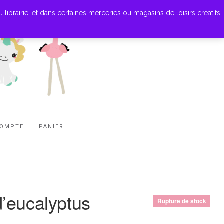
ibrairie, et dans certaines merceries ou magasins de loisirs créatifs.
COMPTE
PANIER
’eucalyptus
Rupture de stock