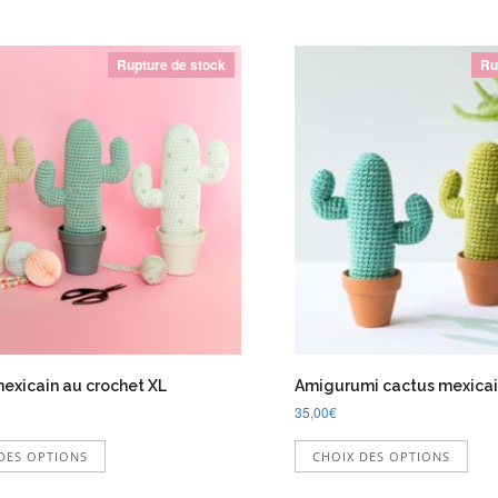
Rupture de stock
Ru
exicain au crochet XL
Amigurumi cactus mexicai
35,00
€
Ce
Ce
DES OPTIONS
CHOIX DES OPTIONS
produit
prod
a
a