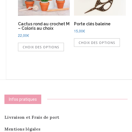
sur
la
page
du
Cactus rond au crochet M
Porte clés baleine
produit
– Coloris au choix
15,00
€
22,00
€
Ce
Ce
CHOIX DES OPTIONS
produi
CHOIX DES OPTIONS
produit
a
a
plusie
plusieurs
variati
variations.
Les
Les
option
options
peuve
peuvent
être
être
choisi
choisies
sur
Infos pratiques
sur
la
la
page
page
du
Livraison et Frais de port
du
produi
produit
Mentions légales