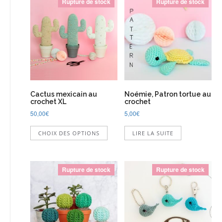
Rupture de stock
Rupture de stock
Cactus mexicain au
Noémie, Patron tortue au
crochet XL
crochet
50,00
€
5,00
€
Ce
CHOIX DES OPTIONS
LIRE LA SUITE
produit
a
plusieurs
variations.
Rupture de stock
Rupture de stock
Les
options
peuvent
être
choisies