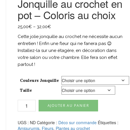
Jonquille au crochet en
pot – Coloris au choix
25,00
€
–
32,00
€
Cette jolie jonquille au crochet ne nécessite aucun
entretien ! Enfin une fleur qui ne fanera pas 😉
Installez-la sur une étagère, en décoration dans
votre salon ou votre chambre. Elle fera son effet
partout !
Couleurs Jonquille
Taille
quantité
AJOUTER AU PANIER
de
Jonquille
au
UGS :
ND
Catégorie :
Déco sur commande
Étiquettes :
crochet
Amigurumis
,
Fleurs
,
Plantes au crochet