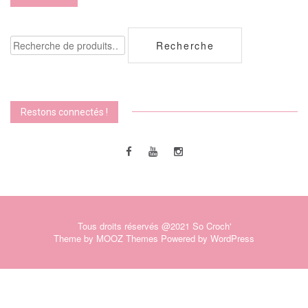
Recherche
Recherche
pour :
Restons connectés !
Tous droits réservés @2021 So Croch'
Theme by
MOOZ Themes
Powered by
WordPress