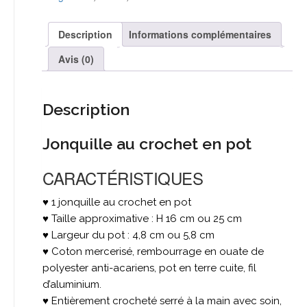
en
pot
-
Description
Informations complémentaires
Coloris
au
Avis (0)
choix
Description
Jonquille au crochet en pot
CARACTÉRISTIQUES
♥ 1 jonquille au crochet en pot
♥ Taille approximative : H 16 cm ou 25 cm
♥ Largeur du pot : 4,8 cm ou 5,8 cm
♥ Coton mercerisé, rembourrage en ouate de
polyester anti-acariens, pot en terre cuite, fil
d’aluminium.
♥ Entièrement crocheté serré à la main avec soin,