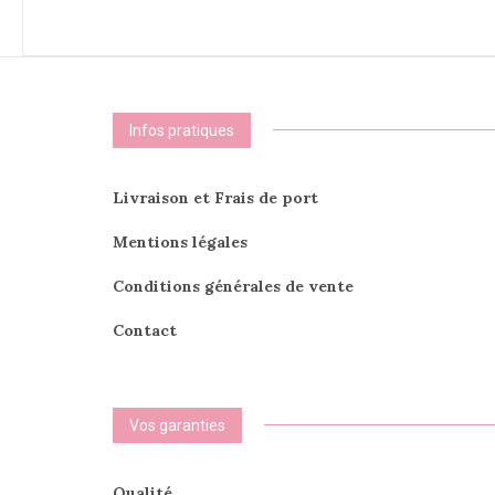
variations.
Les
options
peuvent
être
choisies
Infos pratiques
sur
la
page
Livraison et Frais de port
du
produit
Mentions légales
Conditions générales de vente
Contact
Vos garanties
Qualité