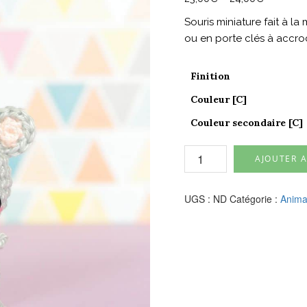
Souris miniature fait à l
ou en porte clés à accroc
Finition
Couleur [C]
Couleur secondaire [C]
quantité
AJOUTER A
de
Souris
miniature
UGS :
ND
Catégorie :
Anima