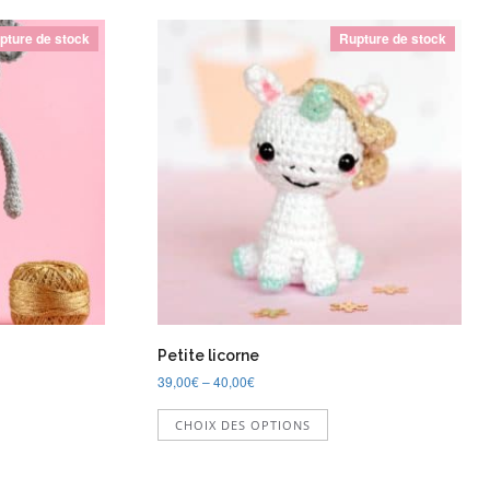
pture de stock
Rupture de stock
Petite licorne
39,00
€
–
40,00
€
Ce
CHOIX DES OPTIONS
produit
a
plusieurs