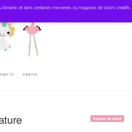
ibrairie, et dans certaines merceries ou magasins de loisirs créatifs.
COMPTE
PANIER
ature
Rupture de stock