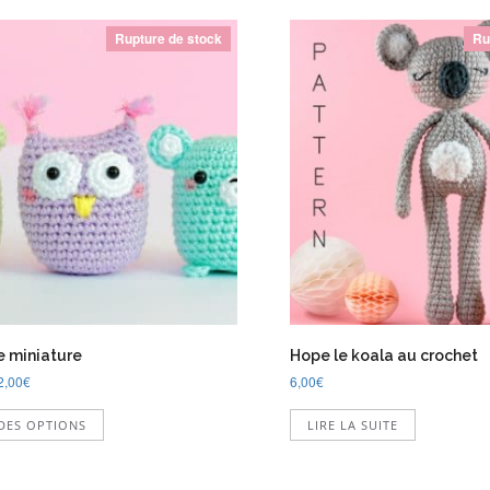
Rupture de stock
Ru
 miniature
Hope le koala au crochet
2,00
€
6,00
€
Ce
DES OPTIONS
LIRE LA SUITE
produit
a
plusieurs