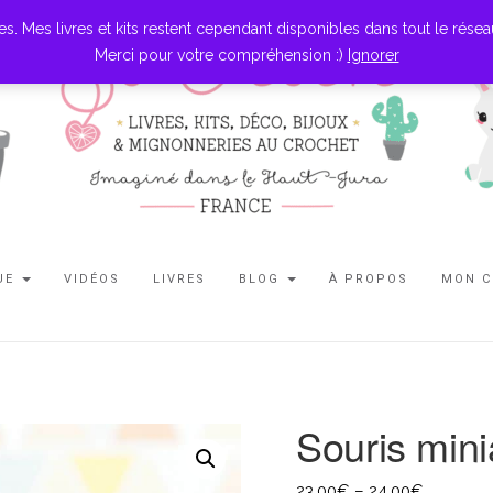
es livres et kits restent cependant disponibles dans tout le réseau l
Merci pour votre compréhension :)
Ignorer
UE
VIDÉOS
LIVRES
BLOG
À PROPOS
MON 
Souris mini
23,00
€
–
24,00
€