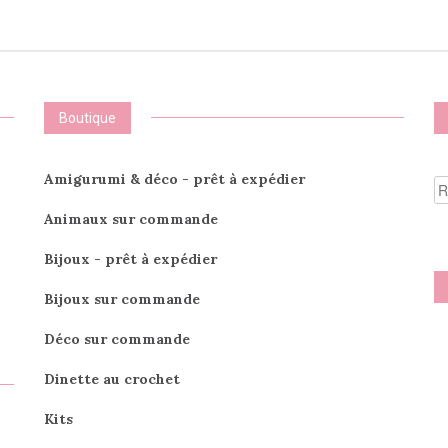
variations.
Les
options
peuvent
être
choisies
Boutique
sur
la
page
R
Amigurumi & déco - prêt à expédier
du
po
produit
Animaux sur commande
Bijoux - prêt à expédier
Bijoux sur commande
Déco sur commande
Dinette au crochet
Kits