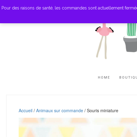
Pour des raisons de santé, les commandes sont actuellement fermées. M
HOME
BOUTIQ
Accueil
/
Animaux sur commande
/ Souris miniature