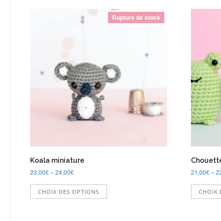
Rupture de stock
Koala miniature
Chouette
23,00
€
–
24,00
€
21,00
€
–
2
Ce
CHOIX DES OPTIONS
CHOIX 
produit
a
plusieurs