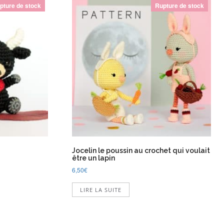
pture de stock
Rupture de stock
Jocelin le poussin au crochet qui voulait
être un lapin
6,50
€
LIRE LA SUITE