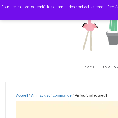
Pour des raisons de santé, les commandes sont actuellement fermées. M
HOME
BOUTIQ
Accueil
/
Animaux sur commande
/ Amigurumi écureuil