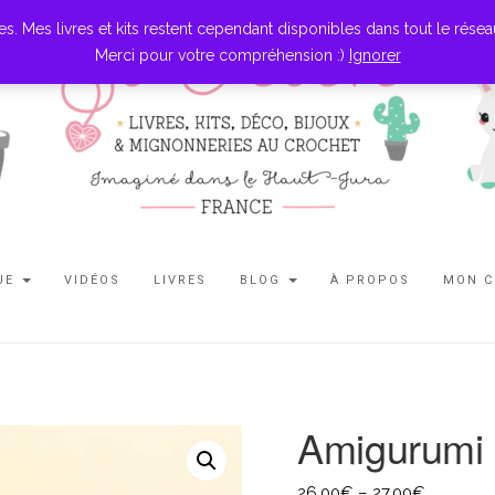
es livres et kits restent cependant disponibles dans tout le réseau l
Merci pour votre compréhension :)
Ignorer
UE
VIDÉOS
LIVRES
BLOG
À PROPOS
MON 
Amigurumi 
26,00
€
–
27,00
€