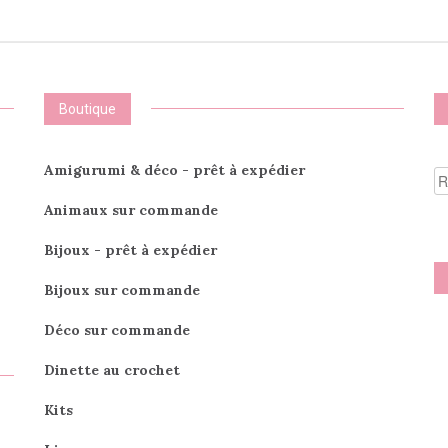
options
peuvent
être
choisies
sur
Boutique
la
page
du
R
Amigurumi & déco - prêt à expédier
produit
po
Animaux sur commande
Bijoux - prêt à expédier
Bijoux sur commande
Déco sur commande
Dinette au crochet
Kits