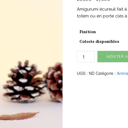
Amigurumi écureuil fait à
totem ou en porte clés à 
Finition
Coloris disponibles
quantité
AJOUTER A
de
Amigurumi
écureuil
UGS :
ND
Catégorie :
Anima