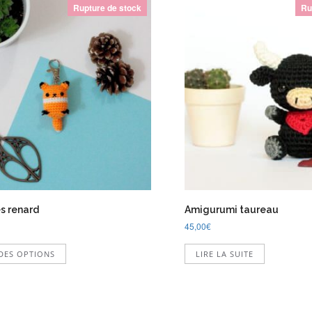
Rupture de stock
Ru
és renard
Amigurumi taureau
45,00
€
Ce
DES OPTIONS
LIRE LA SUITE
produit
a
plusieurs
variations.
Les