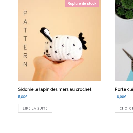
Rupture de stock
Sidonie le lapin des mers au crochet
Porte cl
5,00
€
18,00
€
LIRE LA SUITE
CHOIX 