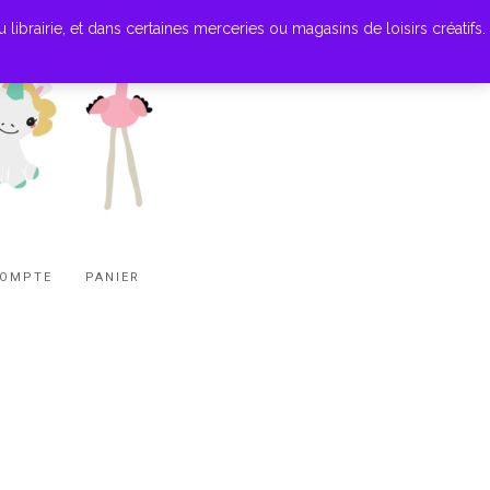
ibrairie, et dans certaines merceries ou magasins de loisirs créatifs.
COMPTE
PANIER