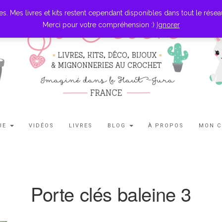
es livres et kits restent cependant disponibles dans tout le réseau l
Merci pour votre compréhension :)
Ignorer
UE
VIDÉOS
LIVRES
BLOG
À PROPOS
MON 
Porte clés baleine 3