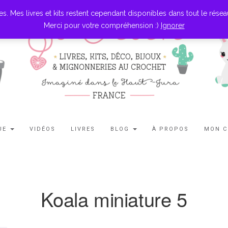
es livres et kits restent cependant disponibles dans tout le réseau l
Merci pour votre compréhension :)
Ignorer
UE
VIDÉOS
LIVRES
BLOG
À PROPOS
MON 
Koala miniature 5