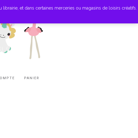
ibrairie, et dans certaines merceries ou magasins de loisirs créatifs.
COMPTE
PANIER