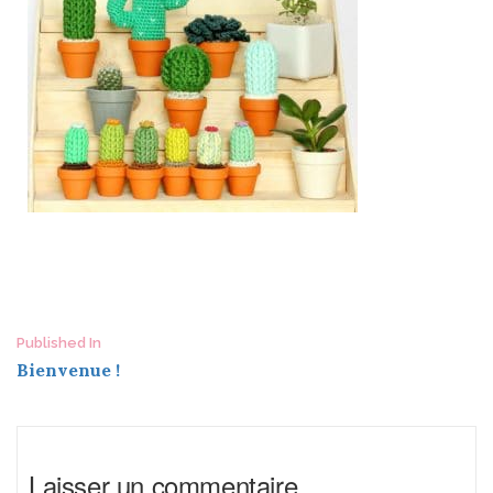
Post
Published In
Bienvenue !
navigation
Laisser un commentaire