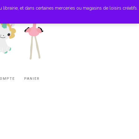
ibrairie, et dans certaines merceries ou magasins de loisirs créatifs.
COMPTE
PANIER