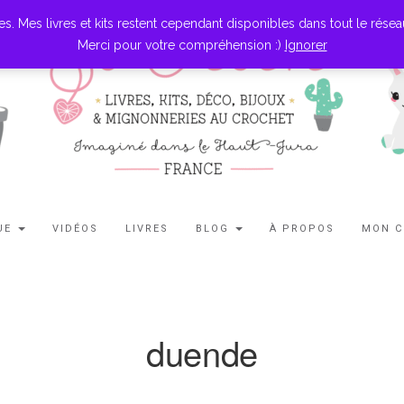
es livres et kits restent cependant disponibles dans tout le réseau l
Merci pour votre compréhension :)
Ignorer
UE
VIDÉOS
LIVRES
BLOG
À PROPOS
MON 
duende