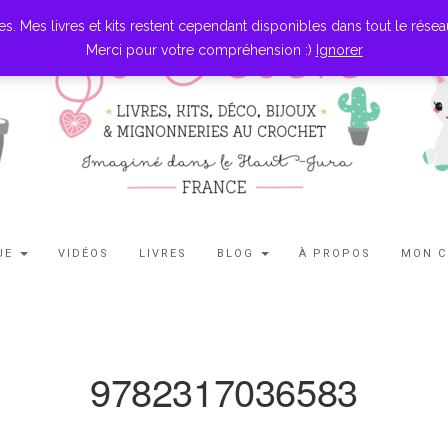
es livres et kits restent cependant disponibles dans tout le réseau l
Merci pour votre compréhension :)
Ignorer
UE
VIDÉOS
LIVRES
BLOG
À PROPOS
MON 
9782317036583