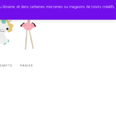
ibrairie, et dans certaines merceries ou magasins de loisirs créatifs.
COMPTE
PANIER