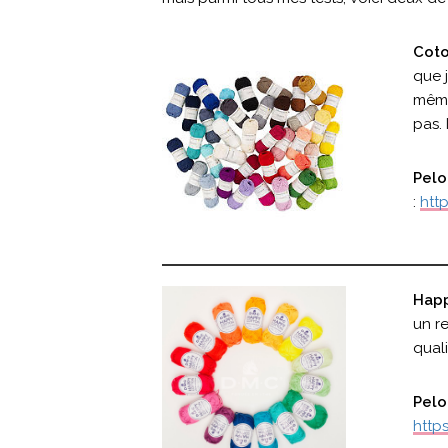
Coto
que j
même
pas. 
Pelo
:
htt
Happ
un re
quali
Pelo
https