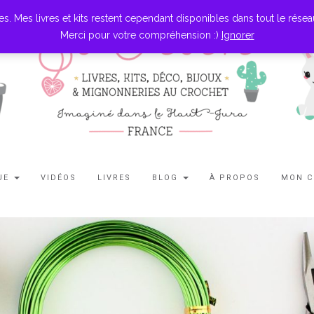
es livres et kits restent cependant disponibles dans tout le réseau l
Merci pour votre compréhension :)
Ignorer
UE
VIDÉOS
LIVRES
BLOG
À PROPOS
MON 