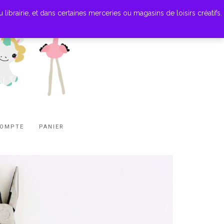
ibrairie, et dans certaines merceries ou magasins de loisirs créatifs.
COMPTE
PANIER