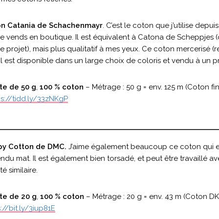
n Catania de Schachenmayr
. C’est le coton que j’utilise depui
e vends en boutique. Il est équivalent à Catona de Scheppjes (on
 projet), mais plus qualitatif à mes yeux. Ce coton mercerisé (
Il est disponible dans un large choix de coloris et vendu à un pr
te de 50 g
,
100 % coton
– Métrage : 50 g = env. 125 m (Coton fin
ps://tidd.ly/33zNKgP
y Cotton de DMC.
J’aime également beaucoup ce coton qui est
ndu mat. Il est également bien torsadé, et peut être travaillé av
té similaire.
te de 20 g
,
100 % coton
– Métrage : 20 g = env. 43 m (Coton DK 
://bit.ly/3iup81E