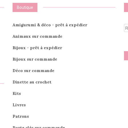
choisies
sur
Boutique
sur
la
la
page
page
du
R
Amigurumi & déco - prêt à expédier
du
produit
po
produit
Animaux sur commande
Bijoux - prêt à expédier
Bijoux sur commande
Déco sur commande
Dinette au crochet
Kits
Livres
Patrons
Porte clés sur commande