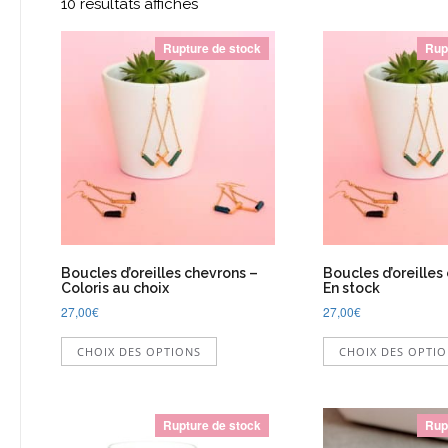
10 résultats affichés
Rupture de stock
Rup
Boucles d’oreilles chevrons –
Boucles d’oreilles
Coloris au choix
En stock
27,00
€
27,00
€
Ce
CHOIX DES OPTIONS
CHOIX DES OPTI
produit
a
plusieurs
variations.
Rupture de stock
Rup
Les