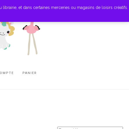
ibrairie, et dans certaines merceries ou magasins de loisirs créatifs.
COMPTE
PANIER