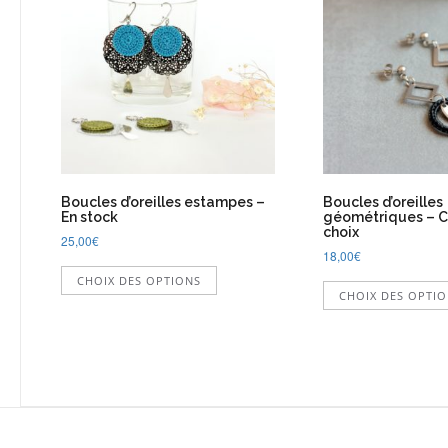
options
peuvent
être
choisies
sur
la
page
du
produit
Boucles d’oreilles estampes –
Boucles d’oreilles
En stock
géométriques – Co
choix
25,00
€
18,00
€
Ce
CHOIX DES OPTIONS
produit
CHOIX DES OPTI
a
plusieurs
variations.
Les
options
peuvent
être
choisies