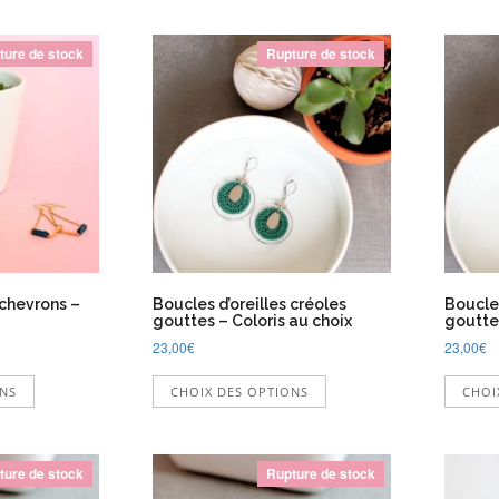
ture de stock
Rupture de stock
 chevrons –
Boucles d’oreilles créoles
Boucles
gouttes – Coloris au choix
goutte
23,00
€
23,00
€
Ce
Ce
ONS
CHOIX DES OPTIONS
CHOI
produit
produit
a
a
plusieurs
plusieurs
variations.
variations.
ture de stock
Rupture de stock
Les
Les