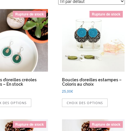
Rupture de stock
Rupture de stock
 d’oreilles créoles
Boucles d’oreilles estampes –
s – En stock
Coloris au choix
25,00
€
Ce
Ce
X DES OPTIONS
CHOIX DES OPTIONS
produit
produit
a
a
plusieurs
plusieurs
variations.
variations.
Rupture de stock
Rupture de stock
Les
Les