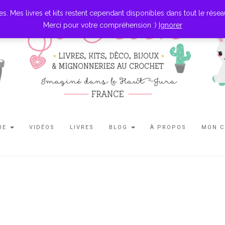
es livres et kits restent cependant disponibles dans tout le réseau l
Merci pour votre compréhension :)
Ignorer
UE
VIDÉOS
LIVRES
BLOG
À PROPOS
MON 