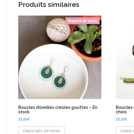
Produits similaires
Rupture de stock
Boucles d’oreilles créoles gouttes – En
Boucles 
stock
choix
23,00
€
25,00
€
Ce
CHOIX DES OPTIONS
CHOIX 
produit