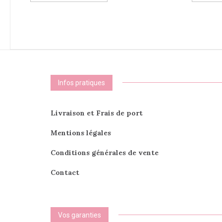
a
plusieurs
variations.
Les
options
peuvent
être
choisies
Infos pratiques
sur
la
page
Livraison et Frais de port
du
produit
Mentions légales
Conditions générales de vente
Contact
Vos garanties