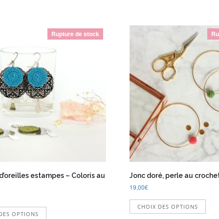
Rupture de stock
Ru
d’oreilles estampes – Coloris au
Jonc doré, perle au croche
19,00
€
Ce
Ce
CHOIX DES OPTIONS
prod
DES OPTIONS
produit
a