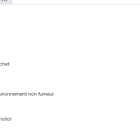
ochet
nvironnement non fumeur.
photo)