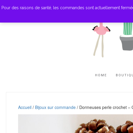
Pour des raisons de santé, les commandes sont actuellement fermées. M
HOME
BOUTIQ
Accueil
/
Bijoux sur commande
/ Dormeuses perle crochet – C