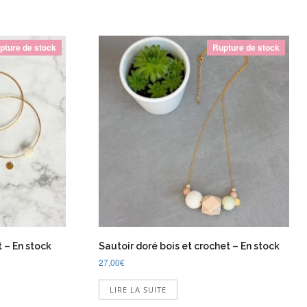
pture de stock
Rupture de stock
t – En stock
Sautoir doré bois et crochet – En stock
27,00
€
LIRE LA SUITE
uit