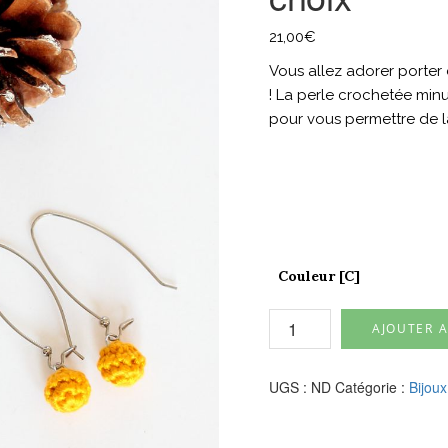
21,00
€
Vous allez adorer porter
! La perle crochetée min
pour vous permettre de la
Couleur [C]
quantité
AJOUTER A
de
Dormeuses
perle
UGS :
ND
Catégorie :
Bijou
crochet
-
Coloris