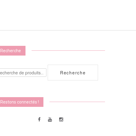
ieurs
ations.
ons
vent
sies
Recherche
e
echerche
uit
Recherche
ur :
Restons connectés !