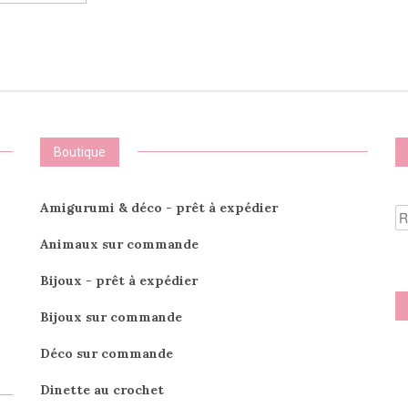
a
plus
plusieurs
vari
variations.
Les
Les
opti
options
peu
peuvent
être
être
choi
choisies
sur
Boutique
sur
la
la
pag
page
du
R
Amigurumi & déco - prêt à expédier
du
prod
po
produit
Animaux sur commande
Bijoux - prêt à expédier
Bijoux sur commande
Déco sur commande
Dinette au crochet