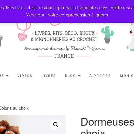
es livres et kits restent cependant disponibles dans tout le réseau l
Merci pour votre compréhension :)
Ignorer
UE
VIDÉOS
LIVRES
BLOG
À PROPOS
MON 
oloris au choix
Dormeuses 
choix