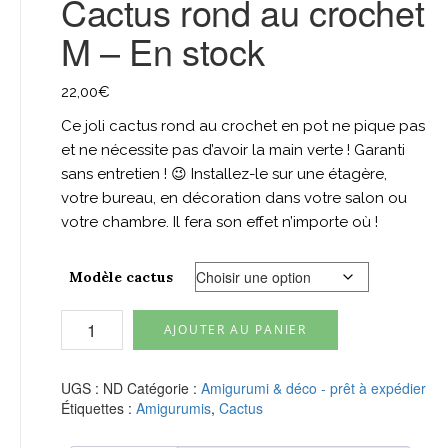
Cactus rond au crochet
M – En stock
22,00
€
Ce joli cactus rond au crochet en pot ne pique pas
et ne nécessite pas d’avoir la main verte ! Garanti
sans entretien ! 😉 Installez-le sur une étagère,
votre bureau, en décoration dans votre salon ou
votre chambre. Il fera son effet n’importe où !
Modèle cactus
quantité
AJOUTER AU PANIER
de
Cactus
rond
UGS :
ND
Catégorie :
Amigurumi & déco - prêt à expédier
au
Étiquettes :
Amigurumis
,
Cactus
crochet
M