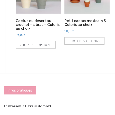
la
page
du
produi
Cactus du désert au
Petit cactus mexicain S –
crochet – 1 bras – Coloris
Coloris au choix
au choix
28,00
€
36,00
€
Ce
Ce
CHOIX DES OPTIONS
produi
CHOIX DES OPTIONS
produit
a
a
plusie
plusieurs
variati
variations.
Les
Les
option
options
peuve
peuvent
être
être
choisi
choisies
sur
Infos pratiques
sur
la
la
page
page
du
Livraison et Frais de port
du
produi
produit