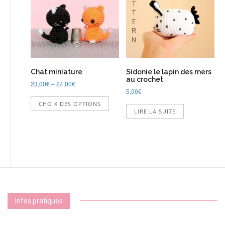
choisi
sur
la
page
du
produi
Chat miniature
Sidonie le lapin des mers
au crochet
23,00
€
–
24,00
€
5,00
€
Ce
CHOIX DES OPTIONS
produit
LIRE LA SUITE
a
plusieurs
variations.
Les
options
peuvent
être
choisies
sur
Infos pratiques
la
page