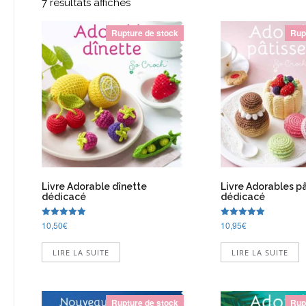
7 résultats affichés
Rupture de stock
Rup
Livre Adorable dînette
Livre Adorables pâ
dédicacé
dédicacé
10,50
€
10,95
€
Note
Note
5.00
5.00
sur 5
sur 5
LIRE LA SUITE
LIRE LA SUITE
Rupture de stock
Rup