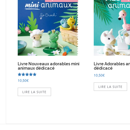
Livre Nouveaux adorables mini
Livre Adorables a
animaux dédicacé
dédicacé
10,50
€
10,50
€
Note
5.00
LIRE LA SUITE
sur 5
LIRE LA SUITE