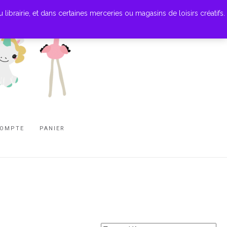
ibrairie, et dans certaines merceries ou magasins de loisirs créatifs.
COMPTE
PANIER