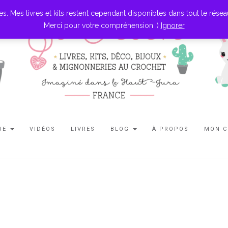
es livres et kits restent cependant disponibles dans tout le réseau l
Merci pour votre compréhension :)
Ignorer
UE
VIDÉOS
LIVRES
BLOG
À PROPOS
MON 