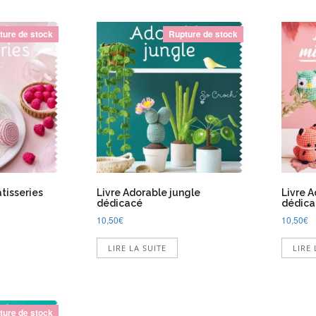
ture de stock
Rupture de stock
tisseries
Livre Adorable jungle
Livre 
dédicacé
dédica
10,50
€
10,50
€
LIRE LA SUITE
LIRE 
ture de stock