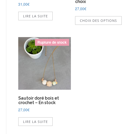
choix
31,00
€
27,00
€
Ce
LIRE LA SUITE
CHOIX DES OPTIONS
produi
a
plusie
variati
Rupture de stock
Les
option
peuve
être
choisi
sur
la
page
du
Sautoir doré bois et
produi
crochet – En stock
27,00
€
LIRE LA SUITE