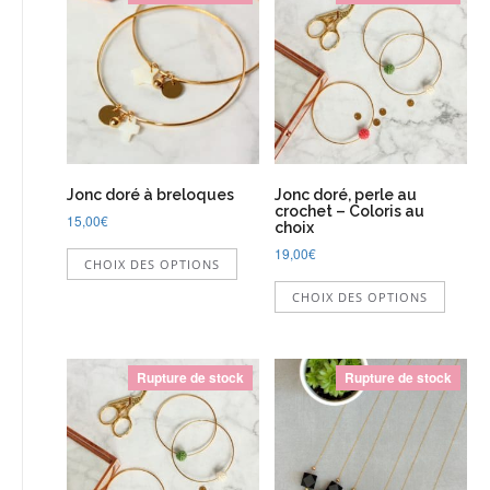
Jonc doré à breloques
Jonc doré, perle au
crochet – Coloris au
15,00
€
choix
Ce
19,00
€
CHOIX DES OPTIONS
produit
Ce
a
CHOIX DES OPTIONS
produi
plusieurs
a
variations.
plusie
Les
variati
options
Rupture de stock
Rupture de stock
Les
peuvent
option
être
peuve
choisies
être
sur
choisi
la