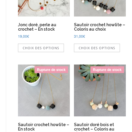
sur
page
la
du
page
produit
du
Jonc doré, perle au
Sautoir crochet howlite –
produi
crochet – En stock
Coloris au choix
19,00
€
31,00
€
Ce
Ce
CHOIX DES OPTIONS
CHOIX DES OPTIONS
produit
produi
a
a
plusieurs
plusie
variations.
variati
Rupture de stock
Rupture de stock
Les
Les
options
option
peuvent
peuve
être
être
choisies
choisi
sur
sur
la
la
page
page
du
du
Sautoir crochet howlite –
Sautoir doré bois et
produit
produi
En stock
crochet – Coloris au