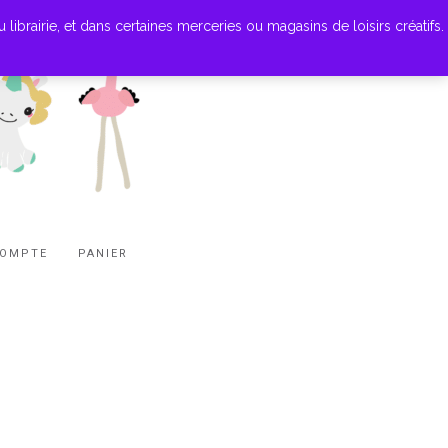
ibrairie, et dans certaines merceries ou magasins de loisirs créatifs.
COMPTE
PANIER