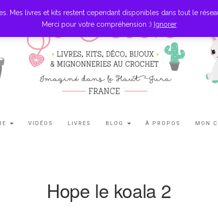
es livres et kits restent cependant disponibles dans tout le réseau l
Merci pour votre compréhension :)
Ignorer
UE
VIDÉOS
LIVRES
BLOG
À PROPOS
MON 
Hope le koala 2