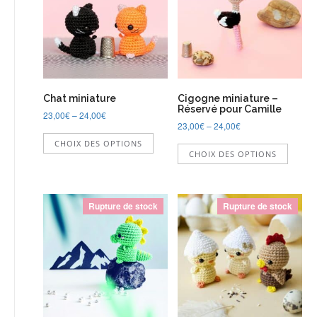
être
choisi
sur
la
page
du
produi
Chat miniature
Cigogne miniature –
Réservé pour Camille
23,00
€
–
24,00
€
23,00
€
–
24,00
€
Ce
Ce
CHOIX DES OPTIONS
produit
CHOIX DES OPTIONS
produi
a
a
plusieurs
plusie
variations.
variati
Les
Rupture de stock
Rupture de stock
Les
options
option
peuvent
peuve
être
être
choisies
choisi
sur
sur
la
la
page
page
du