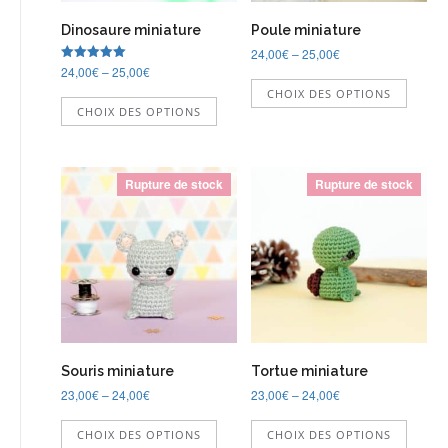
du
produit
Dinosaure miniature
Poule miniature
produi
24,00
€
–
25,00
€
24,00
€
–
25,00
€
Note
Ce
5.00
Ce
CHOIX DES OPTIONS
sur 5
produi
CHOIX DES OPTIONS
produit
a
a
plusie
plusieurs
variati
variations.
Les
Rupture de stock
Rupture de stock
Les
option
options
peuve
peuvent
être
être
choisi
choisies
sur
sur
la
la
page
page
du
du
produi
Souris miniature
Tortue miniature
produit
23,00
€
–
24,00
€
23,00
€
–
24,00
€
Ce
Ce
CHOIX DES OPTIONS
CHOIX DES OPTIONS
produit
produi