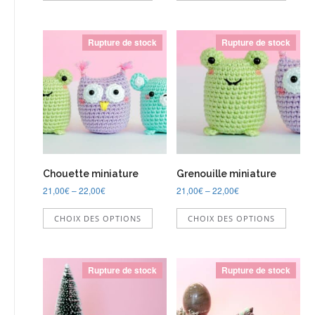
a
a
plusieurs
plusie
variations.
variati
Rupture de stock
Rupture de stock
Les
Les
options
option
peuvent
peuve
être
être
choisies
choisi
sur
sur
la
la
page
page
du
du
Chouette miniature
Grenouille miniature
produit
produi
21,00
€
–
22,00
€
21,00
€
–
22,00
€
Ce
Ce
CHOIX DES OPTIONS
CHOIX DES OPTIONS
produit
produi
a
a
plusieurs
plusie
variations.
variati
Rupture de stock
Rupture de stock
Les
Les
options
option
peuvent
peuve