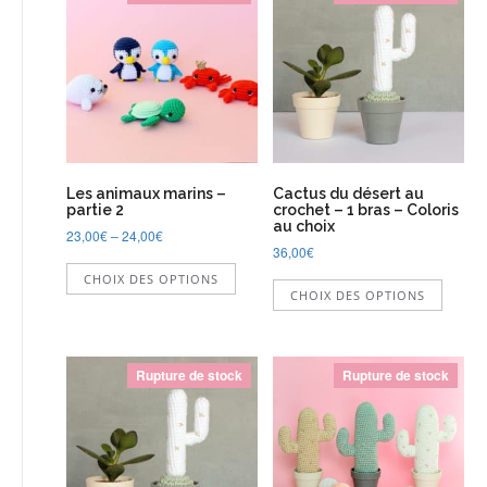
Les animaux marins –
Cactus du désert au
partie 2
crochet – 1 bras – Coloris
au choix
23,00
€
–
24,00
€
36,00
€
Ce
Ce
CHOIX DES OPTIONS
produit
CHOIX DES OPTIONS
produi
a
a
plusieurs
plusie
variations.
variati
Les
Rupture de stock
Rupture de stock
Les
options
option
peuvent
peuve
être
être
choisies
choisi
sur