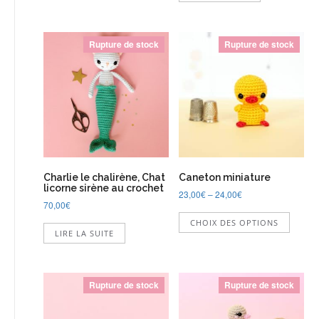
plusieurs
variations.
Les
Rupture de stock
Rupture de stock
options
peuvent
être
choisies
sur
la
page
du
produit
Charlie le chalirène, Chat
Caneton miniature
licorne sirène au crochet
23,00
€
–
24,00
€
70,00
€
Ce
CHOIX DES OPTIONS
produi
LIRE LA SUITE
a
plusie
variati
Les
Rupture de stock
Rupture de stock
option
peuve