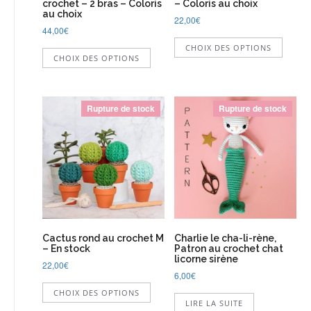
crochet – 2 bras – Coloris
– Coloris au choix
au choix
22,00
€
44,00
€
Ce
Ce
CHOIX DES OPTIONS
produi
CHOIX DES OPTIONS
produit
a
a
plusie
plusieurs
variati
variations.
Les
Rupture de stock
Rupture de stock
Les
option
options
peuve
peuvent
être
être
choisi
choisies
sur
sur
la
la
page
page
du
du
produi
Cactus rond au crochet M
Charlie le cha-li-rène,
produit
– En stock
Patron au crochet chat
licorne sirène
22,00
€
6,00
€
Ce
CHOIX DES OPTIONS
produit
LIRE LA SUITE
a