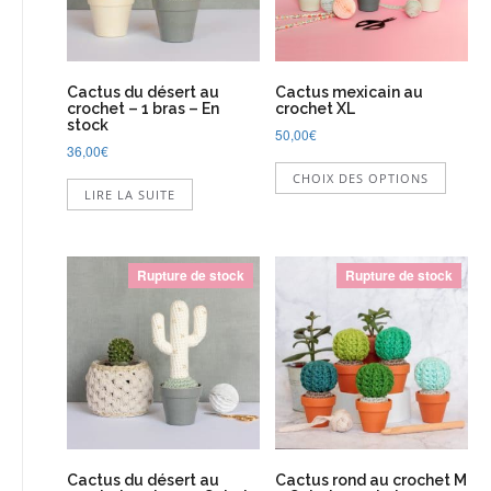
sur
la
la
page
page
du
du
produit
Cactus du désert au
Cactus mexicain au
produi
crochet – 1 bras – En
crochet XL
stock
50,00
€
36,00
€
Ce
CHOIX DES OPTIONS
produi
LIRE LA SUITE
a
plusie
variati
Les
Rupture de stock
Rupture de stock
option
peuve
être
choisi
sur
la
page
du
produi
Cactus du désert au
Cactus rond au crochet M