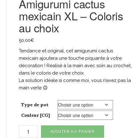
Amigurumi cactus
mexicain XL – Coloris
au choix
50,00
€
Tendance et original, cet amigurumi cactus
mexicain ajoutera une touche piquante à votre
décoration ! Réalisé à la main avec soin au crochet,
dans le coloris de votre choix.
La solution idéale si comme moi, vous n’avez pas la
main verte 😉
Type de pot
Couleur [CG]
quantité
AJOUTER AU PANIER
de