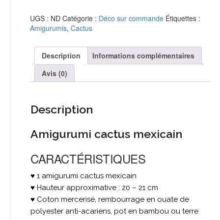
Amigurumi
cactus
UGS :
ND
Catégorie :
Déco sur commande
Étiquettes :
mexicain
Amigurumis
,
Cactus
XL
-
Coloris
Description
Informations complémentaires
au
choix
Avis (0)
Description
Amigurumi cactus mexicain
CARACTÉRISTIQUES
♥ 1 amigurumi cactus mexicain
♥ Hauteur approximative : 20 – 21 cm
♥ Coton mercerisé, rembourrage en ouate de
polyester anti-acariens, pot en bambou ou terre