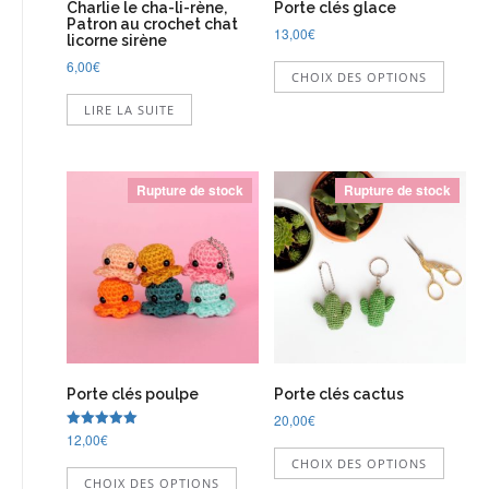
Charlie le cha-li-rène,
Porte clés glace
Patron au crochet chat
13,00
€
licorne sirène
Ce
6,00
€
CHOIX DES OPTIONS
produi
a
LIRE LA SUITE
plusie
variati
Les
option
Rupture de stock
Rupture de stock
peuve
être
choisi
sur
la
page
du
produi
Porte clés poulpe
Porte clés cactus
20,00
€
12,00
€
Note
Ce
5.00
Ce
CHOIX DES OPTIONS
sur 5
produi
CHOIX DES OPTIONS
produit
a