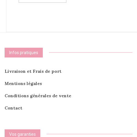
a
plusie
plusieurs
variati
variations.
Les
Les
option
options
peuve
peuvent
être
être
choisi
choisies
sur
Infos pratiques
sur
la
la
page
page
du
Livraison et Frais de port
du
produi
produit
Mentions légales
Conditions générales de vente
Contact
Vos garanties