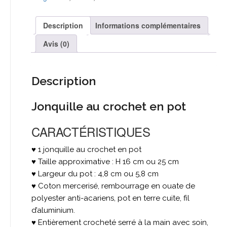
en
pot
-
Description
Informations complémentaires
Coloris
au
Avis (0)
choix
Description
Jonquille au crochet en pot
CARACTÉRISTIQUES
♥ 1 jonquille au crochet en pot
♥ Taille approximative : H 16 cm ou 25 cm
♥ Largeur du pot : 4,8 cm ou 5,8 cm
♥ Coton mercerisé, rembourrage en ouate de
polyester anti-acariens, pot en terre cuite, fil
d’aluminium.
♥ Entièrement crocheté serré à la main avec soin,