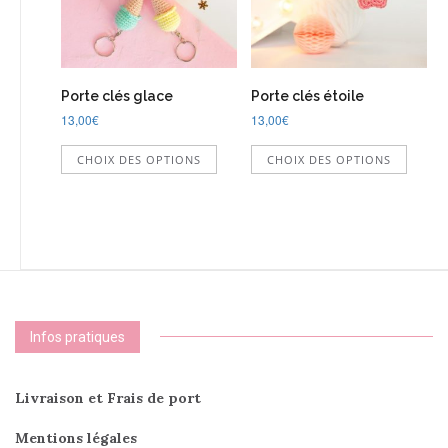
sur
sur
la
la
page
page
du
du
produit
Porte clés glace
Porte clés étoile
produi
13,00
€
13,00
€
Ce
Ce
CHOIX DES OPTIONS
CHOIX DES OPTIONS
produit
produi
a
a
plusieurs
plusie
variations.
variati
Les
Les
options
option
peuvent
peuve
être
être
choisies
choisi
Infos pratiques
sur
sur
la
la
page
page
Livraison et Frais de port
du
du
produit
produi
Mentions légales