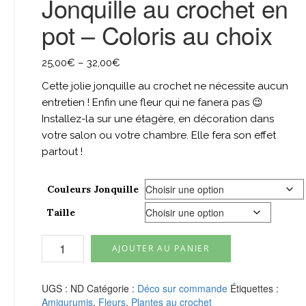
Jonquille au crochet en
pot – Coloris au choix
25,00
€
–
32,00
€
Cette jolie jonquille au crochet ne nécessite aucun
entretien ! Enfin une fleur qui ne fanera pas 😉
Installez-la sur une étagère, en décoration dans
votre salon ou votre chambre. Elle fera son effet
partout !
Couleurs Jonquille
Taille
quantité
AJOUTER AU PANIER
de
Jonquille
au
UGS :
ND
Catégorie :
Déco sur commande
Étiquettes :
crochet
Amigurumis
,
Fleurs
,
Plantes au crochet