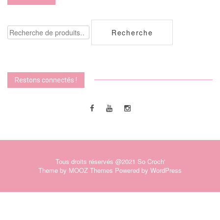
Recherche
Recherche
pour :
Restons connectés !
Tous droits réservés @2021 So Croch'
Theme by
MOOZ Themes
Powered by
WordPress