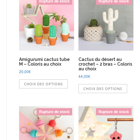
Rupture de stock
Rupture de stock
Amigurumi cactus tube
Cactus du désert au
M – Coloris au choix
crochet – 2 bras – Coloris
au choix
20,00
€
44,00
€
Ce
Ce
CHOIX DES OPTIONS
produit
CHOIX DES OPTIONS
produi
a
a
plusieurs
plusie
variations.
variati
Les
Rupture de stock
Rupture de stock
Les
options
option
peuvent
peuve
être
être
choisies
choisi