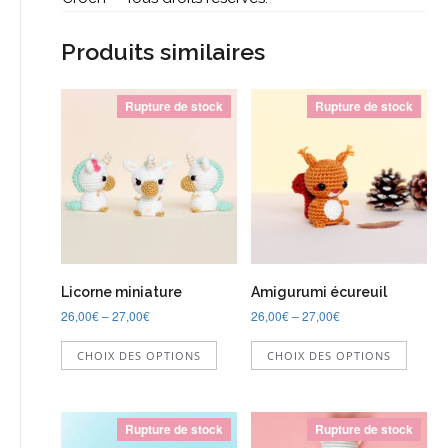
Produits similaires
Rupture de stock
Rupture de stock
Licorne miniature
Amigurumi écureuil
26,00
€
–
27,00
€
26,00
€
–
27,00
€
Ce
Ce
CHOIX DES OPTIONS
CHOIX DES OPTIONS
produit
produi
a
a
plusieurs
plusie
variations.
variati
Rupture de stock
Rupture de stock
Les
Les