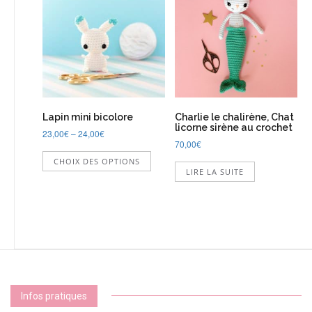
options
option
peuvent
peuve
être
être
choisies
choisi
sur
sur
la
la
page
page
du
du
Lapin mini bicolore
Charlie le chalirène, Chat
produit
produi
licorne sirène au crochet
23,00
€
–
24,00
€
70,00
€
Ce
CHOIX DES OPTIONS
produit
LIRE LA SUITE
a
plusieurs
variations.
Les
options
peuvent
être
choisies
sur
Infos pratiques
la