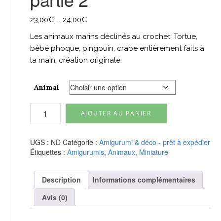
23,00
€
–
24,00
€
Les animaux marins déclinés au crochet. Tortue,
bébé phoque, pingouin, crabe entièrement faits à
la main, création originale.
Animal
quantité
AJOUTER AU PANIER
de
Les
animaux
UGS :
ND
Catégorie :
Amigurumi & déco - prêt à expédier
marins
Étiquettes :
Amigurumis
,
Animaux
,
Miniature
-
partie
2
Description
Informations complémentaires
Avis (0)