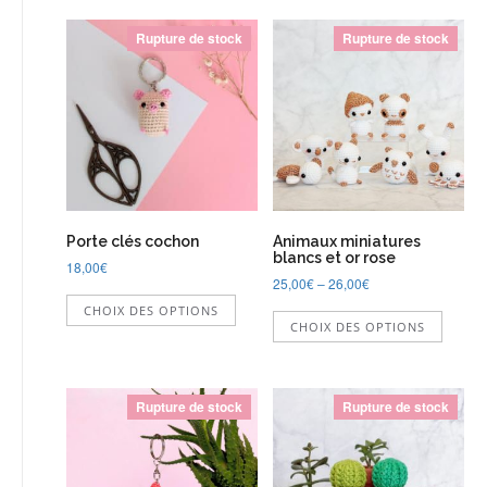
sur
la
Rupture de stock
Rupture de stock
page
du
produit
Porte clés cochon
Animaux miniatures
blancs et or rose
18,00
€
25,00
€
–
26,00
€
Ce
Ce
CHOIX DES OPTIONS
produit
CHOIX DES OPTIONS
produi
a
a
plusieurs
plusie
variations.
variati
Les
Rupture de stock
Rupture de stock
Les
options
option
peuvent
peuve
être
être