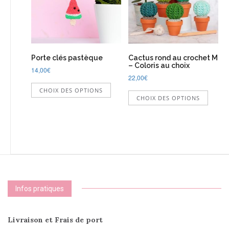
choisies
choisi
sur
sur
la
la
page
page
du
du
produit
Porte clés pastèque
Cactus rond au crochet M
produi
– Coloris au choix
14,00
€
22,00
€
Ce
Ce
CHOIX DES OPTIONS
produit
CHOIX DES OPTIONS
produi
a
a
plusieurs
plusie
variations.
variati
Les
Les
options
option
peuvent
peuve
être
être
choisies
choisi
sur
Infos pratiques
sur
la
la
page
page
du
Livraison et Frais de port
du
produit