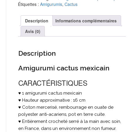
mexicain
Étiquettes :
Amigurumis
,
Cactus
M
-
En
Description
Informations complémentaires
stock
Avis (0)
Description
Amigurumi cactus mexicain
CARACTÉRISTIQUES
♥ 1 amigurumi cactus mexicain
♥ Hauteur approximative : 16 cm
♥ Coton mercerisé, rembourrage en ouate de
polyester anti-acariens, pot en terre cuite.
♥ Entièrement crocheté serré à la main avec soin,
en France, dans un environnement non fumeur.