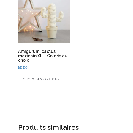
Amigurumi cactus
mexicain XL – Coloris au
choix
50,00
€
Ce
CHOIX DES OPTIONS
produit
a
plusieurs
variations.
Les
options
peuvent
être
Produits similaires
choisies