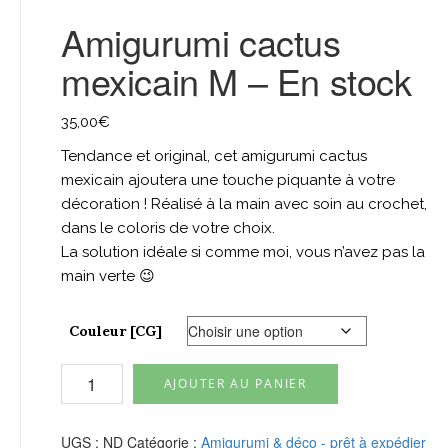
Amigurumi cactus
mexicain M – En stock
35,00
€
Tendance et original, cet amigurumi cactus
mexicain ajoutera une touche piquante à votre
décoration ! Réalisé à la main avec soin au crochet,
dans le coloris de votre choix.
La solution idéale si comme moi, vous n’avez pas la
main verte 😉
Couleur [CG]
quantité
AJOUTER AU PANIER
de
Amigurumi
cactus
UGS :
ND
Catégorie :
Amigurumi & déco - prêt à expédier