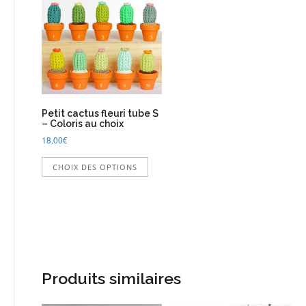
Petit cactus fleuri tube S
– Coloris au choix
18,00
€
Ce
CHOIX DES OPTIONS
produit
a
plusieurs
variations.
Les
options
peuvent
être
Produits similaires
choisies
sur