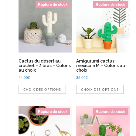
la
Rupture de stock
Rupture de stock
page
du
produit
Cactus du désert au
Amigurumi cactus
crochet – 2 bras – Coloris
mexicain M – Coloris au
au choix
choix
44,00
€
35,00
€
Ce
Ce
CHOIX DES OPTIONS
CHOIX DES OPTIONS
produit
produi
a
a
plusieurs
plusie
variations.
variati
Rupture de stock
Rupture de stock
Les
Les
options
option
peuvent
peuve
être
être