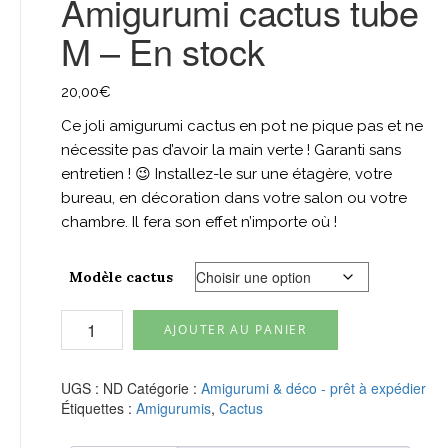
Amigurumi cactus tube
M – En stock
20,00
€
Ce joli amigurumi cactus en pot ne pique pas et ne
nécessite pas d’avoir la main verte ! Garanti sans
entretien ! 😉 Installez-le sur une étagère, votre
bureau, en décoration dans votre salon ou votre
chambre. Il fera son effet n’importe où !
Modèle cactus
quantité
AJOUTER AU PANIER
de
Amigurumi
cactus
UGS :
ND
Catégorie :
Amigurumi & déco - prêt à expédier
tube
Étiquettes :
Amigurumis
,
Cactus
M
-