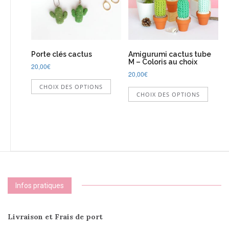
choisies
choisi
sur
sur
la
la
page
page
du
du
Porte clés cactus
Amigurumi cactus tube
produit
produi
M – Coloris au choix
20,00
€
20,00
€
Ce
Ce
CHOIX DES OPTIONS
produit
CHOIX DES OPTIONS
produi
a
a
plusieurs
plusie
variations.
variati
Les
Les
options
option
peuvent
peuve
être
être
choisies
choisi
sur
Infos pratiques
sur
la
la
page
page
du
Livraison et Frais de port
du
produit