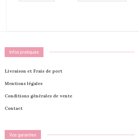
a
plusie
variati
Les
option
peuve
être
choisi
Infos pratiques
sur
la
page
Livraison et Frais de port
du
produi
Mentions légales
Conditions générales de vente
Contact
Vos garanties