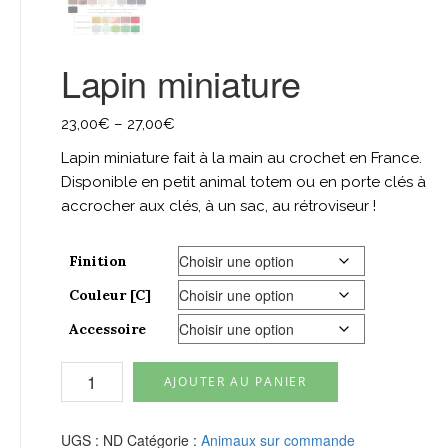
Lapin miniature
23,00
€
–
27,00
€
Lapin miniature fait à la main au crochet en France.
Disponible en petit animal totem ou en porte clés à
accrocher aux clés, à un sac, au rétroviseur !
Finition
Couleur [C]
Accessoire
quantité
AJOUTER AU PANIER
de
Lapin
miniature
UGS :
ND
Catégorie :
Animaux sur commande