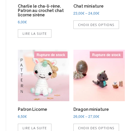
Charlie le cha-li-rène,
Chat miniature
Patron au crochet chat
23,00
€
–
24,00
€
licorne sirène
Ce
6,00
€
CHOIX DES OPTIONS
produi
a
LIRE LA SUITE
plusie
variati
Les
option
Rupture de stock
Rupture de stock
peuve
être
choisi
sur
la
page
du
produi
Patron Licorne
Dragon miniature
6,50
€
26,00
€
–
27,00
€
Ce
LIRE LA SUITE
CHOIX DES OPTIONS
produi