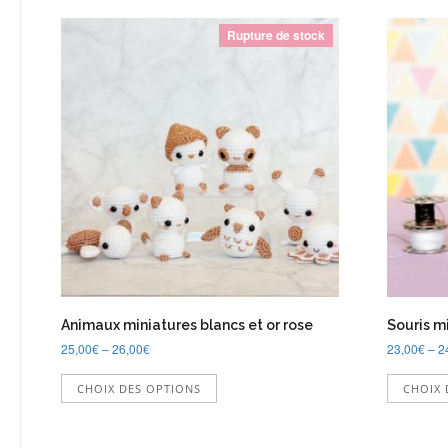
Rupture de stock
Animaux miniatures blancs et or rose
Souris m
25,00
€
–
26,00
€
23,00
€
–
2
Ce
CHOIX DES OPTIONS
CHOIX 
produit
a
plusieurs