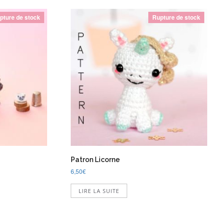
pture de stock
Rupture de stock
Patron Licorne
6,50
€
LIRE LA SUITE
uit
ieurs