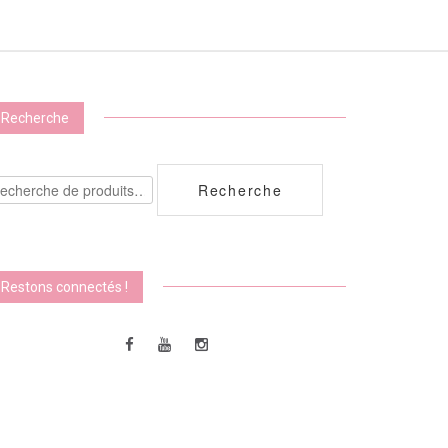
ations.
ons
vent
sies
Recherche
e
echerche
Recherche
ur :
uit
Restons connectés !