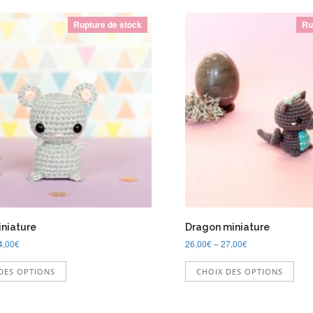
Rupture de stock
Ru
iniature
Dragon miniature
4,00
€
26,00
€
–
27,00
€
Ce
Ce
DES OPTIONS
CHOIX DES OPTIONS
produit
prod
a
a
plusieurs
plus