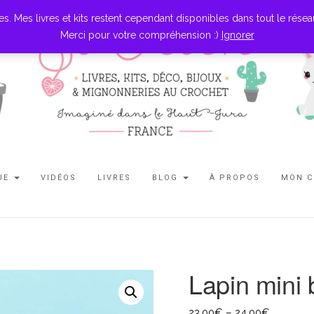
es livres et kits restent cependant disponibles dans tout le réseau l
Merci pour votre compréhension :)
Ignorer
UE
VIDÉOS
LIVRES
BLOG
À PROPOS
MON 
Lapin mini 
23,00
€
–
24,00
€