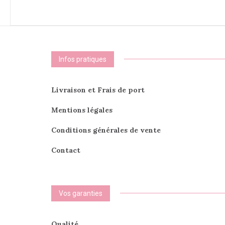
variations.
Les
options
peuvent
être
choisies
Infos pratiques
sur
la
page
Livraison et Frais de port
du
produit
Mentions légales
Conditions générales de vente
Contact
Vos garanties
Qualité