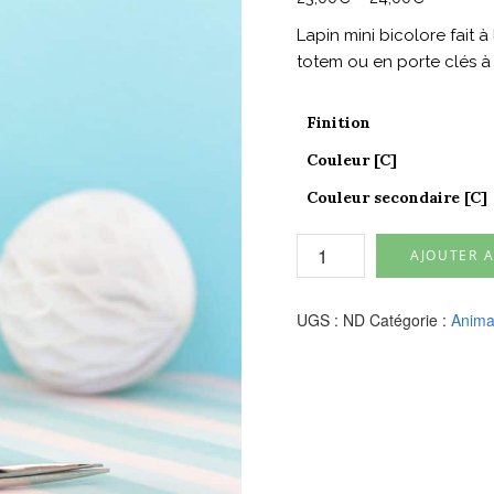
Lapin mini bicolore fait 
totem ou en porte clés à 
Finition
Couleur [C]
Couleur secondaire [C]
quantité
AJOUTER A
de
Lapin
mini
UGS :
ND
Catégorie :
Anima
bicolore