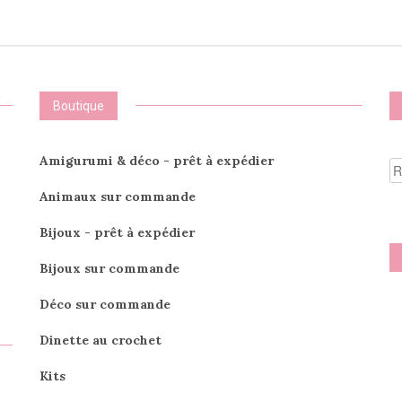
variations.
vari
Les
Les
options
opti
peuvent
peu
être
être
choisies
choi
Boutique
sur
sur
la
la
page
pag
R
Amigurumi & déco - prêt à expédier
du
du
po
produit
prod
Animaux sur commande
Bijoux - prêt à expédier
Bijoux sur commande
Déco sur commande
Dinette au crochet
Kits